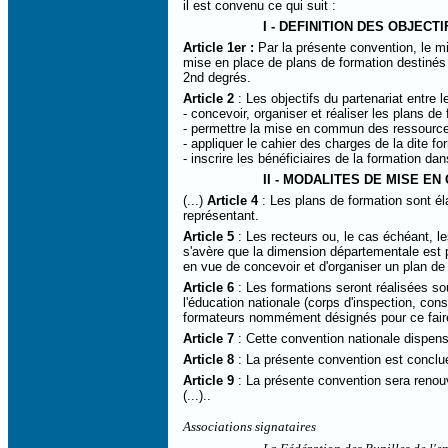
il est convenu ce qui suit :
I - DEFINITION DES OBJECTI
Article 1er :
Par la présente convention, le min
mise en place de plans de formation destinés
2nd degrés.
Article 2
: Les objectifs du partenariat entre l
- concevoir, organiser et réaliser les plans de 
- permettre la mise en commun des ressources 
- appliquer le cahier des charges de la dite f
- inscrire les bénéficiaires de la formation d
II - MODALITES DE MISE E
(...)
Article 4
: Les plans de formation sont él
représentant.
Article 5
: Les recteurs ou, le cas échéant, le
s'avère que la dimension départementale est p
en vue de concevoir et d'organiser un plan d
Article 6
: Les formations seront réalisées sou
l'éducation nationale (corps d'inspection, c
formateurs nommément désignés pour ce faire p
Article 7
: Cette convention nationale dispen
Article 8
: La présente convention est conclue
Article 9
: La présente convention sera renou
(...)..
Associations signataires