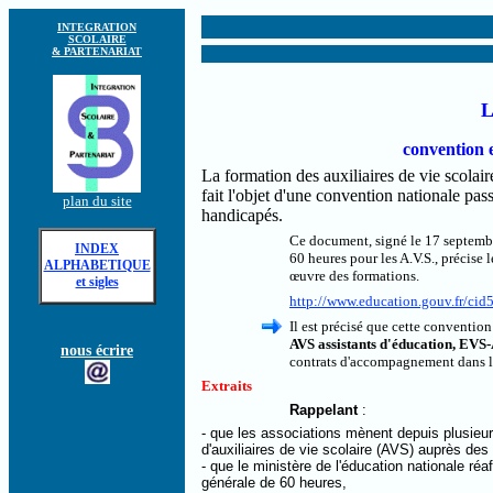
INTEGRATION
SCOLAIRE
& PARTENARIAT
L
convention e
La formation des auxiliaires de vie scolair
fait l'objet d'une convention nationale pass
plan du site
handicapés.
Ce document, signé le 17 septembre
INDEX
60 heures pour les A.V.S., précise l
ALPHABETIQUE
œuvre des formations.
et sigles
http://www.education.gouv.fr/cid5
Il est précisé que cette conventio
AVS assistants d'éducation, EVS-
nous écrire
contrats d'accompagnement dans l'
Extraits
Rappelant
:
- que les associations mènent depuis plusieu
d'auxiliaires de vie scolaire (AVS) auprès des 
- que le ministère de l'éducation nationale r
générale de 60 heures,