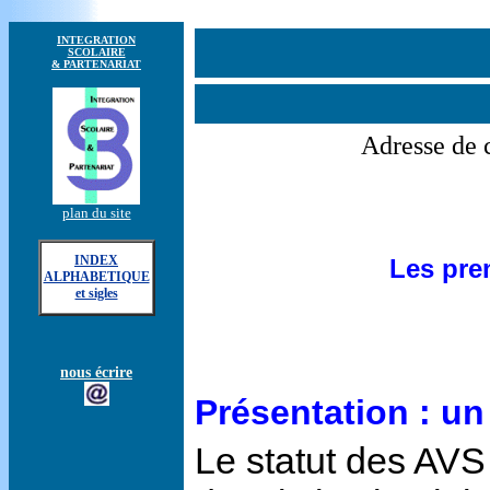
INTEGRATION
SCOLAIRE
& PARTENARIAT
Adresse de c
plan du site
INDEX
Les pre
ALPHABETIQUE
et sigles
nous écrire
Présentation : un
Le statut des AVS