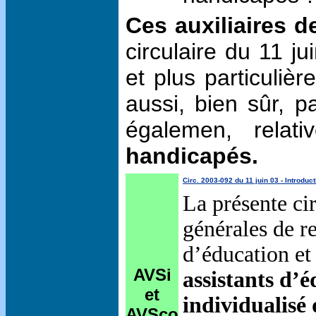
Ces auxiliaires d
circulaire
du 11 ju
et plus particuliè
aussi, bien sûr, pa
égalemen, rela
handicapés.
Circ. 2003-092 du 11 juin 03 - Introduct
La présente cir
générales de r
d’éducation et 
AVSi
assistants d’é
et
individualisé
AVSco