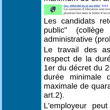
Circ. 2003-092 du 11 juin 2003
-
II.4.2
Les assistants d’éducation sont recr
plusieurs fois dans la limite d’un
Les candidats re
public" (collèg
administrative (pro
Le travail des as
respect de la duré
1er du décret du 2
durée minimale d
maximale de quara
art.2).
L'employeur peut