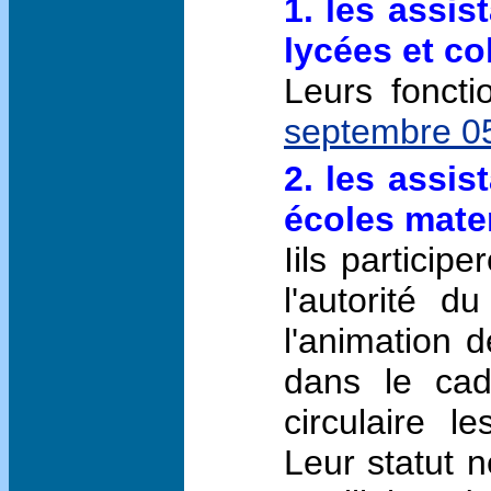
1. les assis
lycées et co
Leurs fonct
septembre 0
2. les assis
écoles mater
Iils particip
l'autorité d
l'animation 
dans le cad
circulaire l
Leur statut n