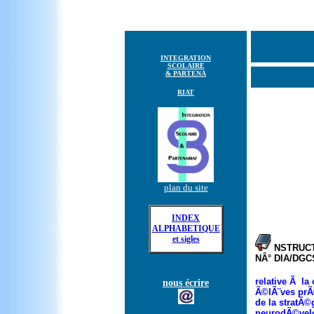
INTEGRATION
SCOLAIRE
& PARTENA
RIAT
plan du site
INDEX
ALPHABETIQUE
et sigles
NSTRUCT
NÂ° DIA/DGC
relative Ã la
nous écrire
Ã©lÃ¨ves prÃ©
de la stratÃ©
neurodÃ©vel