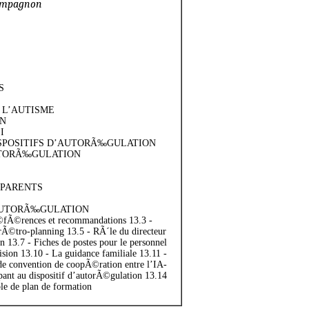
ompagnon
S
 L’AUTISME
ON
I
ISPOSITIFS D’AUTORÃ‰GULATION
AUTORÃ‰GULATION
S PARENTS
’AUTORÃ‰GULATION
fÃ©rences et recommandations 13.3 -
 rÃ©tro-planning 13.5 - RÃ´le du directeur
 13.7 - Fiches de postes pour le personnel
sion 13.10 - La guidance familiale 13.11 -
e convention de coopÃ©ration entre l’IA-
ant au dispositif d’autorÃ©gulation 13.14
le de plan de formation