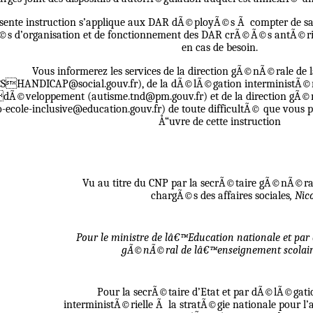
ente instruction s’applique aux DAR dÃ©ployÃ©s Ã compter de sa 
©s d’organisation et de fonctionnement des DAR crÃ©Ã©s antÃ©r
en cas de besoin.
Vous informerez les services de la direction gÃ©nÃ©rale de 
SHANDICAP@social.gouv.fr), de la dÃ©lÃ©gation interministÃ©rie
Ã©veloppement (autisme.tnd@pm.gouv.fr) et de la direction gÃ©n
o-ecole-inclusive@education.gouv.fr) de toute difficultÃ© que vous p
Å“uvre de cette instruction
Vu au titre du CNP par la secrÃ©taire gÃ©nÃ©ral
chargÃ©s des affaires sociales
, Nic
Pour le ministre de lâ€™Education nationale et pa
gÃ©nÃ©ral de lâ€™enseignement scolair
Pour la secrÃ©taire d’Etat et par dÃ©lÃ©ga
interministÃ©rielle Ã la stratÃ©gie nationale pour l’