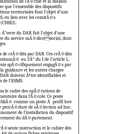
antation de l’Ã©cole et la maison
que l’ensemble des dispositifs
ons territoriales font l’objet d’une
, en lien avec les comitÃ©s
 (CDSEI).
n Å“uvre du DAR fait l’objet d’une
ire du service mÃ©dicosocial, dont
es.
s de crÃ©dits par DAR. Ces crÃ©dits
onnÃ© au 2Â° du I de l’article L.
es frais spÃ©cifiquement engagÃ©s par
 la guidance et les autres charges
DAR doivent Ãªtre identifiables et
s de l’ESMS.
ans le cadre des opÃ©rations de
entaire dans l’Ã©cole. Ce poste
ubliÃ© comme un poste Ã profil lors
e procÃ©dure de sÃ©lection ad hoc.
oment de l’installation du dispositif
lacement du dÃ©partement.
Ã©sente instruction et le cahier des
kit de quinze fiches pratiques.