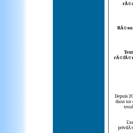
rÃ©a
RÃ©s
Text
rÃ©fÃ©r
Depuis 20
dans un 
trou
L’a
privilÃ