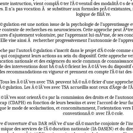
ente instruction, vient complÃ©ter l’Ã©ventail des modalitÃ©s de 
es. Il n’a pas vocation Ã se substituer aux formules prÃ©existantes, 
logique de filiÃ¨re.
©gulation est une notion issue de la psychologie de l’apprentiss
e contexte de recherches en neurosciences. Cette approche peut Ãª
es d’ajustement volontaire, par l’apprenant lui-mÃªme, de ses cond
Elle vise ainsi Ã rechercher progressivement l’autonomie de l’appre
oche par l’autorÃ©gulation s’inscrit dans le projet d’Ã©cole comme 
l qui conjuguent leurs actions au sein du dispositif. Cette approche v
cation nationale et des exigences du socle commun de connaissance
le des interventions dont bÃ©nÃ©ficient les Ã©lÃ¨ves du dispositif
les recommandations en vigueur et prennent en compte l’Ã©tat des c
Tous les Ã©lÃ¨ves avec TSA peuvent bÃ©nÃ©ficier d’une approche 
Ã©gulation. Les Ã©lÃ¨ves avec TSA accueillis sont ceux d’Ã¢ge de 
©lÃ¨ves sont orientÃ©s par la commission des droits et de l’autono
cap (CDAPH) en fonction de leurs besoins et avec l’accord de leur fa
que le mode de scolarisation, et concomitamment, l’orientation vers
conventionnÃ© avec l’Ã©cole.
tive d’ouverture d’un DAR relÃ¨ve d’une dÃ©marche conjointe de l’i
ique des services de l’Ã©ducation nationale (IA-DASEN) et du dir