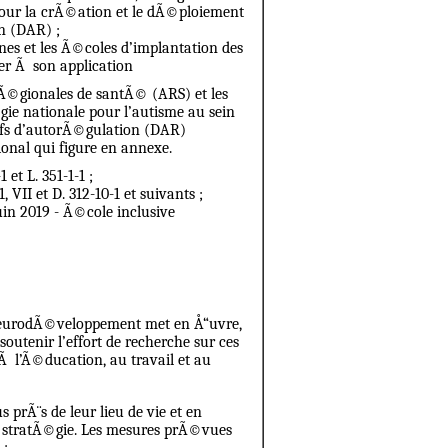
our la crÃ©ation et le dÃ©ploiement
on (DAR) ;
es et les Ã©coles d’implantation des
ller Ã son application
rÃ©gionales de santÃ© (ARS) et les
gie nationale pour l’autisme au sein
ifs d’autorÃ©gulation (DAR)
nal qui figure en annexe.
 et L. 351-1-1 ;
1, VII et D. 312-10-1 et suivants ;
uin 2019 - Ã©cole inclusive
u neurodÃ©veloppement met en Å“uvre,
utenir l’effort de recherche sur ces
 Ã l’Ã©ducation, au travail et au
 prÃ¨s de leur lieu de vie et en
 la stratÃ©gie. Les mesures prÃ©vues