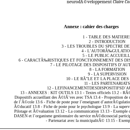
neurodÃ©veloppement
Claire C
Annexe : cahier des charges
1 - TABLE DES MATIERE
2 - INTRODUCTION
3 - LES TROUBLES DU SPECTRE DE
4 - L’AUTORÃ‰GULATI
5 - LE PUBLIC ACCUEILL
6 - CARACTÃ‰RISTIQUES ET FONCTIONNEMENT DES D
7 - LE PILOTAGE DES DISPOSITIFS D’
8 - LA FORMATION
9 - LA SUPERVISION
10 - LE RÃ”LE ET LA PLACE DE
11 - LES PARTENARIATS
12 - LEFINANCEMENTDESDISPOSITIFSD
13 - ANNEXES : KIT OUTILS 13.1 - Textes officiels 13.2 - RÃ©
Dispositifs accueillant des Ã©lÃ¨ves avec TSA 13.4 - Proposition de
de l’Ã©cole 13.6 - Fiche de poste pour l’enseignant d’autorÃ©gulation
Ã©ducatif 13.8 - Fiche de poste pour le psychologue 13.9 - La supervi
Pilotage et Ã©valuation 13.12 - La communication 13.13 - Exemple d
DASEN et l’organisme gestionnaire du service mÃ©dicosocial particip
- Partenariat avec la municipalitÃ© 13.15 - Exemp