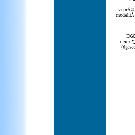
La prÃ©s
modalitÃ
(DGC
neurod
(dgesc