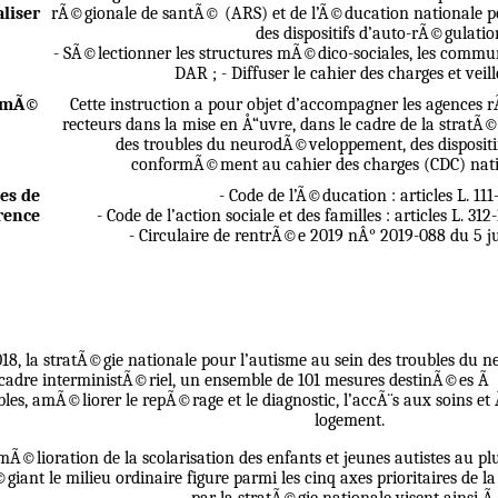
liser
rÃ©gionale de santÃ© (ARS) et de l’Ã©ducation nationale p
des dispositifs d’auto-rÃ©gulati
- SÃ©lectionner les structures mÃ©dico-sociales, les commun
DAR ; - Diffuser le cahier des charges et vei
umÃ©
Cette instruction a pour objet d’accompagner les agences 
recteurs dans la mise en Å“uvre, dans le cadre de la stratÃ©
des troubles du neurodÃ©veloppement, des disposit
conformÃ©ment au cahier des charges (CDC) natio
es de
- Code de l’Ã©ducation : articles L. 111-1
ence
- Code de l’action sociale et des familles : articles L. 312-
- Circulaire de rentrÃ©e 2019 nÂ° 2019-088 du 5 j
18, la stratÃ©gie nationale pour l’autisme au sein des troubles d
cadre interministÃ©riel, un ensemble de 101 mesures destinÃ©es Ã so
bles, amÃ©liorer le repÃ©rage et le diagnostic, l’accÃ¨s aux soins et
logement.
mÃ©lioration de la scolarisation des enfants et jeunes autistes au plus
©giant le milieu ordinaire figure parmi les cinq axes prioritaires de