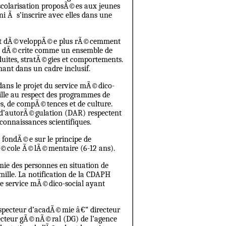
scolarisation proposÃ©es aux jeunes
ni Ã s’inscrire avec elles dans une
age et dÃ©veloppÃ©e plus rÃ©cemment
tre dÃ©crite comme un ensemble de
uites, stratÃ©gies et comportements.
nant dans un cadre inclusif.
dans le projet du service mÃ©dico-
eille au respect des programmes de
s, de compÃ©tences et de culture.
 d’autorÃ©gulation (DAR) respectent
onnaissances scientifiques.
fondÃ©e sur le principe de
l’Ã©cole Ã©lÃ©mentaire (6-12 ans).
mie des personnes en situation de
mille. La notification de la CDAPH
 le service mÃ©dico-social ayant
nspecteur d’acadÃ©mie â€“ directeur
ecteur gÃ©nÃ©ral (DG) de l’agence