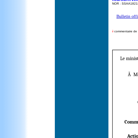
NOR : SSAA1821
Bulletin off
è
commentaire de la
Le minist
Ã Me
Comm
Acti