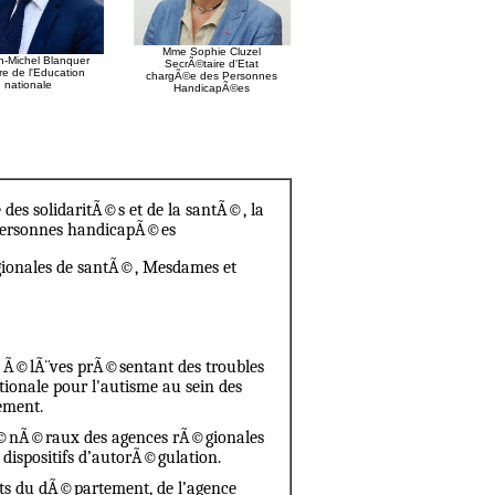
Mme Sophie Cluzel
-Michel Blanquer
SecrÃ©taire d'Etat
tre de l'Education
chargÃ©e des Personnes
nationale
HandicapÃ©es
e des solidaritÃ©s et de la santÃ©, la
 personnes handicapÃ©es
ionales de santÃ©, Mesdames et
s Ã©lÃ¨ves prÃ©sentant des troubles
tionale pour l'autisme au sein des
ement.
gÃ©nÃ©raux des agences rÃ©gionales
dispositifs d’autorÃ©gulation.
nts du dÃ©partement, de l’agence