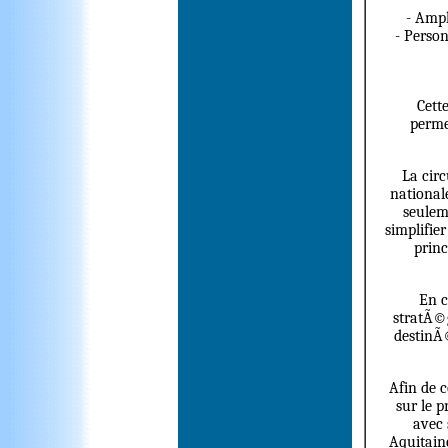
- Ampl
- Person
Cett
perme
La cir
national
seulem
simplifie
princ
En c
stratÃ©g
destinÃ
Afin de 
sur le 
avec
Aquitain