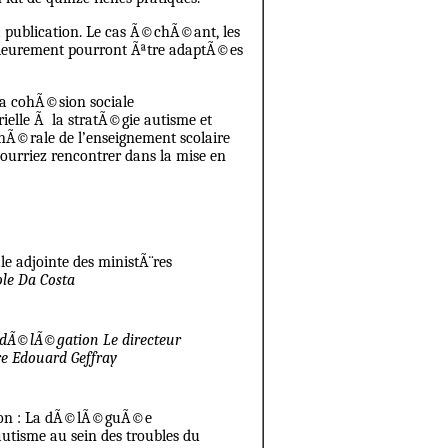
publication. Le cas Ã©chÃ©ant, les
ieurement pourront Ãªtre adaptÃ©es
la cohÃ©sion sociale
lle Ã la stratÃ©gie autisme et
Ã©rale de l’enseignement scolaire
ourriez rencontrer dans la mise en
e adjointe des ministÃ¨res
ole Da Costa
r dÃ©lÃ©gation Le directeur
e Edouard Geffray
tion : La dÃ©lÃ©guÃ©e
autisme au sein des troubles du