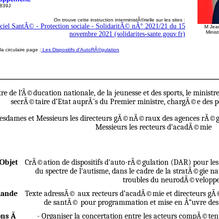
839J
On trouve cette instruction interministÃ©rielle sur les sites :
iciel SantÃ© - Protection sociale - SolidaritÃ© nÂ° 2021/21 du 15
M Jean
Minis
novembre 2021 (solidarites-sante.gouv.fr)
 circulaire page :
Les Dispositifs d'AutoRÃ©gulation
re de l’Ã©ducation nationale, de la jeunesse et des sports, le ministr
secrÃ©taire d’Etat auprÃ¨s du Premier ministre, chargÃ©e des
sdames et Messieurs les directeurs gÃ©nÃ©raux des agences rÃ©g
Messieurs les recteurs d’acadÃ©mie
Objet
CrÃ©ation de dispositifs d'auto-rÃ©gulation (DAR) pour le
du spectre de l'autisme, dans le cadre de la stratÃ©gie na
troubles du neurodÃ©velopp
ande
Texte adressÃ© aux recteurs d’acadÃ©mie et directeurs 
de santÃ© pour programmation et mise en Å“uvre des 
ons Ã
- Organiser la concertation entre les acteurs compÃ©te