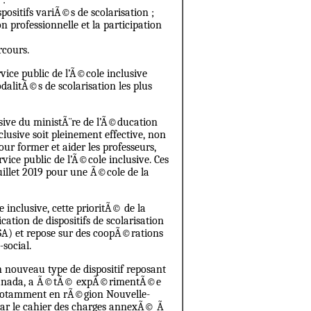
 :
positifs variÃ©s de scolarisation ;
n professionnelle et la participation
rcours.
ice public de l’Ã©cole inclusive
alitÃ©s de scolarisation les plus
sive du ministÃ¨re de l’Ã©ducation
usive soit pleinement effective, non
ur former et aider les professeurs,
ice public de l’Ã©cole inclusive. Ces
uillet 2019 pour une Ã©cole de la
nclusive, cette prioritÃ© de la
cation de dispositifs de scolarisation
SA) et repose sur des coopÃ©rations
social.
 nouveau type de dispositif reposant
du Canada, a Ã©tÃ© expÃ©rimentÃ©e
notamment en rÃ©gion Nouvelle-
 par le cahier des charges annexÃ© Ã