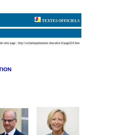
TEXTES OFFICIEL
S
de cette page : http://scolaritepartenariat.chez-alice.fr/page324.htm
TION