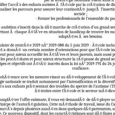
par la stratÃ©gie nationale visent ainsi Ã
ifier l’accÃ¨s des enfants autistes Ã l’Ã©cole par la crÃ©ation de dis
naliser les parcours pour assurer leur continuitÃ© jusqu’Ã l’insertio
sociale ;
- Former les professionnels de l’ensemble du pa
e ambition s’inscrit dans la dÃ©marche de crÃ©ation d’un grand serv
ttant Ã chaque Ã©lÃ¨ve en situation de handicap de trouver les mod
adaptÃ©es Ã ses besoins.
culaire de rentrÃ©e 2019 nÂ° 2019-088 du 5 juin 2019 - Ã©cole inclu
e1 a donnÃ© un certain nombre d’orientations pour que l'Ã©cole incl
ent pour mieux accueillir les Ã©lÃ¨ves et leurs parents, mais aussi po
r les procÃ©dures et pour mieux structurer la rÃ©ponse du grand serv
ipes et objectifs ont Ã©tÃ© inscrits dans la loi nÂ° 2019-791 du 26 j
confiance.
ohÃ©rence avec les mesures visant au dÃ©veloppement de l’Ã©cole i
ie nationale se traduit notamment par l’intensification et la diversifi
©s aux enfants prÃ©sentant des troubles du spectre de l’autisme (T
Ã©troites entre l’Ã©cole et le secteur mÃ©dico-
complÃ©ter l’offre existante, il vous est demandÃ© de dÃ©ployer un
prinicpe de l’autorÃ©gulation. Cette mÃ©thode de travail, issue 
 succÃ¨s depuis plusieurs annÃ©es dans quelques dÃ©partements, 
e. Ce nouveau dispositif, dont les caractÃ©ristiques sont dÃ©finies