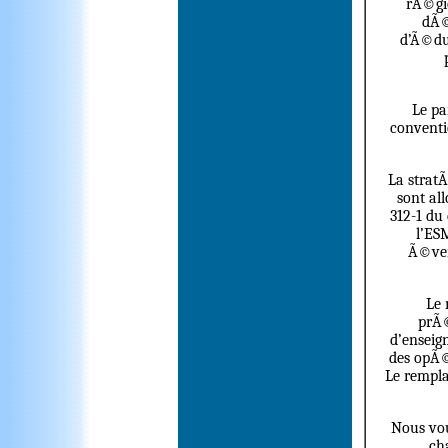
rÃ©gio
dÃ©
d’Ã©duc
Le pa
conventi
La strat
sont al
312-1 du
l’ES
Ã©vent
Le 
prÃ©
d’enseig
des opÃ©
Le rempla
Nous vou
ch