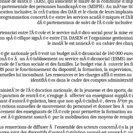
nale de santÃ© (ARS), qui associent le maire de la commune d’impl
partementale des personnes handicapÃ©es (MDPH). Au mÃªme titre 
ation inclusive, la crÃ©ation des DAR et le choix de leurs implantati
programmation concertÃ©e entre les services acadÃ©miques et l’ARS
dÃ©partementaux de suivi de l’Ã©cole inclusive
rtenariat entre l’Ã©cole et le service mÃ©dico-social pour la mise e
on spÃ©cifique signÃ©e entre l’IA DASEN et l’organisme gestionna
le modÃ¨le est annexÃ© au cahier des charg
Ã©gie nationale prÃ©voit un budget mÃ©dicosocial de 140 000 euro
louÃ©s Ã un Ã©tablissement ou service mÃ©dicosocial (ESMS) menti
 code de l’action sociale et des familles. Le budget vise Ã couvrir l
MS pour le fonctionnement du dispositif, la formation, la supervision,
uelles lui incombant. Les ressources et les charges affÃ©rentes au 
identifiÃ©es dans le cadre des comptes administratif
ministÃ¨re de l’Ã©ducation nationale, de la jeunesse et des sports, d
paration de rentrÃ©e, s’engage Ã affecter un enseignant supplÃ©m
nant d’autorÃ©gulation, bien que non spÃ©cialisÃ©, devra Ãªtre p
rations annuelles de mouvement du personnel et donner lieu Ã un
cement des enseignants de l’Ã©cole pour permettre la formation au m
est Ã©galement assurÃ© par la mobilisation des moyens de remp
s remercions de diffuser Ã l’ensemble des acteurs concernÃ©s la pr
arges joint des dispositifs d’autorÃ©gulation auquel est annexÃ© un 