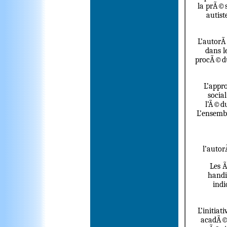
la prÃ©s
autist
L’autorÃ
dans l
procÃ©dur
L’appr
socia
l’Ã©du
L’ensemb
l’autor
Les Ã
handi
indi
L’initia
acadÃ©m