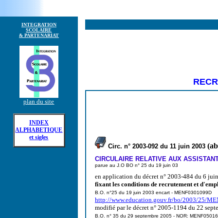
INTEGRATION
SCOLAIRE
& PARTENARIAT
RECR
plan du site
INDEX
ALPHABETIQUE
et sigles
(ab
Circ. n° 2003-092 du 11 juin 2003
CIRCULAIRE RELATIVE AUX ASSISTAN
parue au J.O
BO n° 25 du 19 juin 03
en application du décret n° 2003-484 du 6 jui
fixant les conditions de recrutement et d'empl
B.O. n°25 du 19 juin 2003 encart - MENF0301099D
http://www.education.gouv.fr/bo/2003/25/
modifié par le décret n° 2005-1194 du 22 sep
B.O. n° 35 du 29 septembre 2005 - NOR: MENF0501