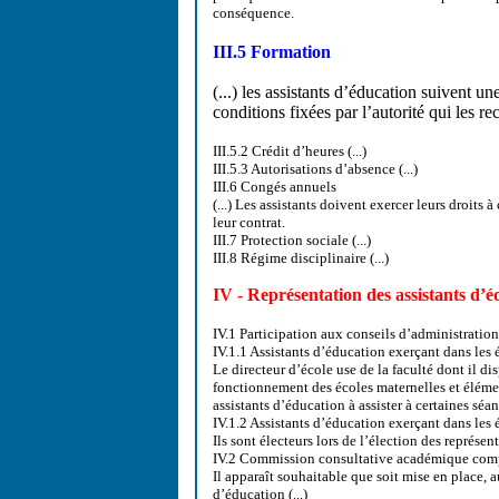
conséquence.
III.5 Formation
(...) les assistants d’éducation suivent u
conditions fixées par l’autorité qui les recr
III.5.2 Crédit d’heures (...)
III.5.3 Autorisations d’absence (...)
III.6 Congés annuels
(...) Les assistants doivent exercer leurs droit
leur contrat.
III.7 Protection sociale (...)
III.8 Régime disciplinaire (...)
IV - Représentation des assistants d’é
IV.1 Participation aux conseils d’administration
IV.1.1 Assistants d’éducation exerçant dans les 
Le directeur d’école use de la faculté dont il di
fonctionnement des écoles maternelles et élémenta
assistants d’éducation à assister à certaines séa
IV.1.2 Assistants d’éducation exerçant dans les 
Ils sont électeurs lors de l’élection des représe
IV.2 Commission consultative académique compé
Il apparaît souhaitable que soit mise en place,
d’éducation (...)