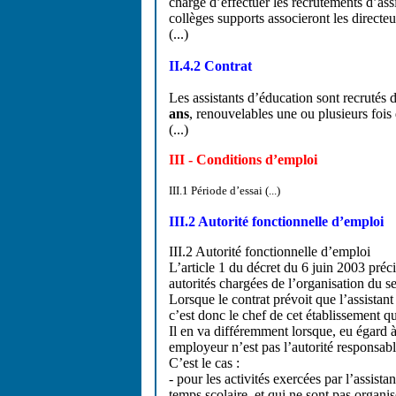
chargé d’effectuer les recrutements d’ass
collèges supports associeront les directe
(...)
II.4.2 Contrat
Les assistants d’éducation sont recrutés d
ans
, renouvelables une ou plusieurs foi
(...)
III - Conditions d’emploi
III.1 Période d’essai (...)
III.2 Autorité fonctionnelle d’emploi
III.2 Autorité fonctionnelle d’emploi
L’article 1 du décret du 6 juin 2003 préci
autorités chargées de l’organisation du se
Lorsque le contrat prévoit que l’assistan
c’est donc le chef de cet établissement q
Il en va différemment lorsque, eu égard à 
employeur n’est pas l’autorité responsable
C’est le cas :
- pour les activités exercées par l’assista
temps scolaire, et qui ne sont pas organi