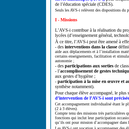
de l’éducation spéciale (CDES).
Seuls les AVS-i relèvent des dispositions du pré
I - Missions
L’AVS-i contribue à la réalisation du proj
lycées (d’enseignement général, technolo
À ce titre, l’AVS-i peut être amené à eff
- des
interventions dans la classe
défini
aide aux déplacements et à l’installation matér
certains enseignements, facilitation et stimu
autonomie ;
- des
participations aux sorties
de class
- l’
accomplissement de gestes techniqu
aux gestes d’hygiène ;
-
participation à la mise en œuvre et au
synthèse notamment).
Pour chaque élève accompagné, le plus s
d’intervention de l’AVS-i sont précisée
Cet accompagnement individualisé étant le pl
(2 à 3 élèves).
Compte tenu des missions très particulières q
fonctions qui inclut leur participation occasi
qu’ils ont pour mission d’accompagner dans l’
Les AVS-i ont vocation à accompagner des élèv