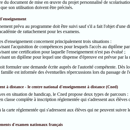
re du document de mise en œuvre du projet personnalisé de scolarisatio
 que son utilisation doivent être précisés.
 d'enseignement
ement prévu au programme doit être suivi sauf s'il a fait l'objet d'une
l'académie de rattachement pour les examens.
s d'enseignement concernent principalement trois situations :
 visant l'acquisition de compétences pour lesquels l'accès au diplôme par
 visant une certification pour laquelle l'enseignement n'est pas évalué ;
 visant un diplôme pour lequel une dispense d'épreuve est prévue par la
oit formuler une demande écrite auprès de l'autorité compétente. Dès l
 famille est informée des éventuelles répercussions lors du passage de l
nt à distance - le centre national d'enseignement à distance (Cned)
ves en situation de handicap, le Cned propose deux types de parcours :
en classe complète à inscription réglementée qui s'adressent aux élèves 
à la carte réglementée qui s'adressent aux élèves qui ne peuvent suivre le
ments d'examen nationaux français