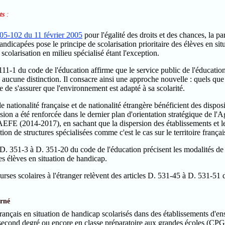
its
:
005-102 du 11 février 2005
pour l'égalité des droits et des chances, la pa
ndicapées pose le principe de scolarisation prioritaire des élèves en sit
a scolarisation en milieu spécialisé étant l'exception.
 111-1 du code de l'éducation affirme que le service public de l'éducation 
 aucune distinction. Il consacre ainsi une approche nouvelle : quels que s
ole de s'assurer que l'environnement est adapté à sa scolarité.
e nationalité française et de nationalité étrangère bénéficient des disposit
ion a été renforcée dans le dernier plan d'orientation stratégique de l'
 AEFE (2014-2017), en sachant que la dispersion des établissements et l
ation de structures spécialisées comme c'est le cas sur le territoire françai
s D. 351-3 à D. 351-20 du code de l'éducation précisent les modalités d
s élèves en situation de handicap.
urses scolaires à l'étranger relèvent des articles D. 531-45 à D. 531-51 
erné
rançais en situation de handicap scolarisés dans des établissements d'en
second degré ou encore en classe préparatoire aux grandes écoles (CPG