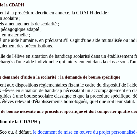
 de la CDAPH
t à la procédure décrite en annexe, la CDAPH décide :
on scolaire ;
els aménagements de scolarité ;
l pédagogique adapté ;
n en maternelle ;
 à une aide humaine, en précisant s'il s'agit d'une aide mutualisée ou i
galement des préconisations.
ille de l'élève en situation de handicap scolarisé dans un établissement fr
hargés d'une aide individuelle qui interviennent dans la classe sous l'aut
 demande d'aide à la scolarité : la demande de bourse spécifique
 aux dispositions réglementaires fixant le cadre du dispositif de l'aide
x élèves en situation de handicap nécessitant un accompagnement en clas
igibles à une bourse scolaire classique et que la procédure spécifique, dé
 élèves relevant d'établissements homologués, quel que soit leur statut.
de bourse nécessite une procédure spécifique et doit comporter quatre d
cation de la CDAPH ;
Sco
ou, à défaut,
le document de mise en œuvre du projet personnalisé 