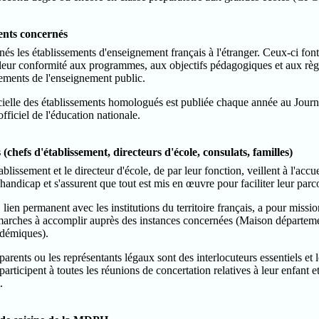
ents concernés
és les établissements d'enseignement français à l'étranger. Ceux-ci fon
e leur conformité aux programmes, aux objectifs pédagogiques et aux règ
sements de l'enseignement public.
icielle des établissements homologués est publiée chaque année au Journa
officiel de l'éducation nationale.
 (chefs d'établissement, directeurs d'école, consulats, familles)
ablissement et le directeur d'école, de par leur fonction, veillent à l'accue
 handicap et s'assurent que tout est mis en œuvre pour faciliter leur parc
 lien permanent avec les institutions du territoire français, a pour miss
marches à accomplir auprès des instances concernées (Maison départem
adémiques).
 parents ou les représentants légaux sont des interlocuteurs essentiels et
ls participent à toutes les réunions de concertation relatives à leur enfant 
.