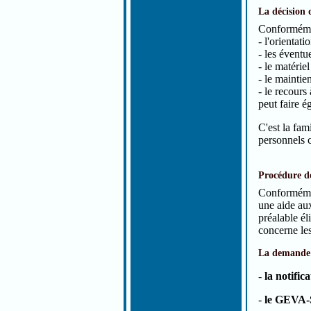
La décision
Conformémen
- l'orientati
- les éventu
- le matérie
- le maintie
- le recours
peut faire é
C'est la fam
personnels c
Procédure de
Conformément
une aide au
préalable él
concerne les
La demande 
- la notifi
-
le GEVA-