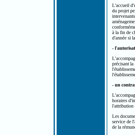
L'accueil d'
du projet pe
intervenants
aménagements
conformémen
à la fin de 
d'année si la
- l'autorisa
L'accompagn
précisant la
l'établissem
l'établisseme
- un contra
L'accompagna
horaires d'i
l'attributio
Les document
service de l
de la rémun