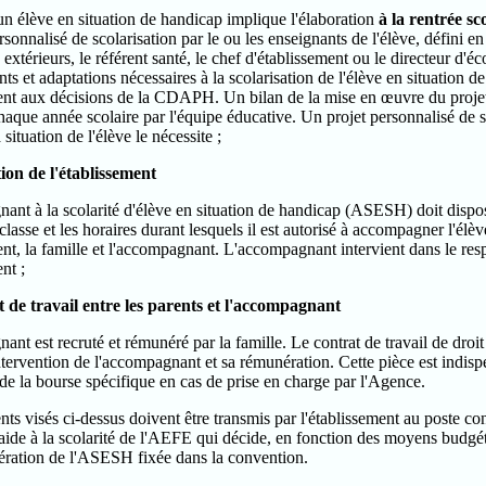
un élève en situation de handicap implique l'élaboration
à la rentrée sc
rsonnalisé de scolarisation par le ou les enseignants de l'élève, défini en 
 extérieurs, le référent santé, le chef d'établissement ou le directeur d'éc
 et adaptations nécessaires à la scolarisation de l'élève en situation de
t aux décisions de la CDAPH. Un bilan de la mise en œuvre du projet pe
chaque année scolaire par l'équipe éducative. Un projet personnalisé de s
 situation de l'élève le nécessite ;
tion de l'établissement
ant à la scolarité d'élève en situation de handicap (ASESH) doit dispos
 classe et les horaires durant lesquels il est autorisé à accompagner l'él
ent, la famille et l'accompagnant. L'accompagnant intervient dans le res
nt ;
t de travail entre les parents et l'accompagnant
nt est recruté et rémunéré par la famille. Le contrat de travail de droit l
ntervention de l'accompagnant et sa rémunération. Cette pièce est indis
n de la bourse spécifique en cas de prise en charge par l'Agence.
s visés ci-dessus doivent être transmis par l'établissement au poste con
'aide à la scolarité de l'AEFE qui décide, en fonction des moyens budgé
ération de l'ASESH fixée dans la convention.