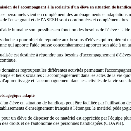
 mission de l'accompagnant à la scolarité d'un élève en situation de handic
 ces personnels vient en complément des aménagements et adaptations m
ns de l'enseignant et de l'ASESH sont coordonnées et complémentaires.
'aide humaine sont possibles en fonction des besoins de l'élève : l'aide 
ividuelle a pour objet de répondre aux besoins d'élèves qui requièrent u
onne qui apporte l'aide puisse concomitamment apporter son aide à un a
tualisée est destinée à répondre aux besoins d'accompagnement d'élèves 
continue.
s domaines regroupent les différentes activités permettant l'accompagne
 temps et lieux scolaires : l'accompagnement dans les actes de la vie q
s d'apprentissage et l'accompagnement dans les activités de la vie sociale
 pédagogique adapté
 d'un élève en situation de handicap peut être facilitée par l'utilisation
tablissements d'enseignement français à l'étranger, le matériel pédagogiq
 pour un élève de disposer de ce matériel est appréciée par l'équipe plur
des droits et de l'autonomie des personnes handicapées (CDAPH).