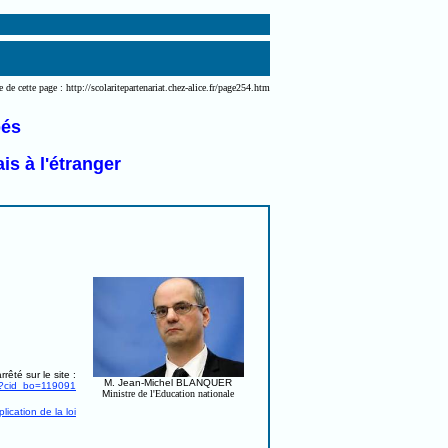
 de cette page : http://scolaritepartenariat.chez-alice.fr/page254.htm
pés
s à l'étranger
rêté sur le site :
M. Jean-Michel BLANQUER
tml?cid_bo=119091
M
inistre de l'Education nationale
plication de la loi