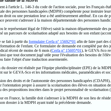
de saisine de la MDPH
 à l'article L. 146-3 du code de l'action sociale, pour les Français éta
ale des personnes handicapées (MDPH) compétente pour instruire leurs 
un droit ou une prestation leur a été antérieurement attribué. En cas de 
nce peuvent s'adresser à la maison départementale des personnes handic
(ou le représentant légal de l'élève) saisit la maison départementale d
iné un parcours de scolarisation adapté aux besoins de son enfant (ac
 se fait à partir du
formulaire Cerfa n° 15692*01
afin de faire part des 
formation de l'enfant. Ce formulaire de demande est complété par des just
édical récent de moins de 6 mois (
Cerfa n° 15695*01
), le GEVA-Sco re
insi que tout document jugé utile pour l'évaluation des besoins de l'élè
ou faire l'objet d'une traduction assermentée.
 du dossier est réalisée par l'équipe pluridisciplinaire (EPE) de la MDP
t sur le GEVA-Sco et les informations médicales, paramédicales et soci
on des droits et de l'autonomie des personnes handicapées (CDAPH),
 l'orientation propre à assurer la scolarisation des élèves en situation 
u des propositions inscrites dans le projet personnalisé de scolarisation
ur en France, la famille doit s'adresser à la MDPH de son lieu de réside
e son dossier à la MDPH ayant traité la précédente demande.