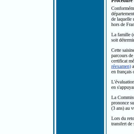
Procédure 
Conformément
département
de laquelle 
hors de Fra
La famille 
soit déterm
Cette saisine
parcours de 
certificat m
réexamen)
a
en français 
L'évaluation
en s'appuyan
La Commissi
prononce sur
(3 ans) au v
Lors du reto
transfert d