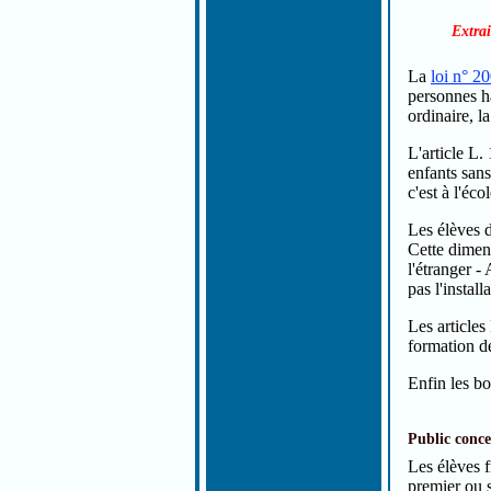
Extra
La
loi n° 2
personnes ha
ordinaire, l
L'article L.
enfants sans
c'est à l'éc
Les élèves d
Cette dimens
l'étranger -
pas l'install
Les article
formation de
Enfin les bo
Public conc
Les élèves f
premier ou 