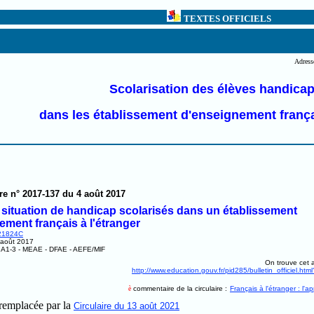
TEXTES OFFICIELS
Adresse
Scolarisation des élèves handica
dans les établissement d'enseignement françai
re n° 2017-137 du 4 août 2017
 situation de handicap scolarisés dans un établissement
ement français à l'étranger
21824C
 août 2017
1-3 - MEAE - DFAE - AEFE/MlF
On trouve cet ar
http://www.education.gouv.fr/pid285/bulletin_officiel.h
è
commentaire de la circulaire :
Français à l'étranger : l'ap
remplacée par la
Circulaire du 13 août 2021