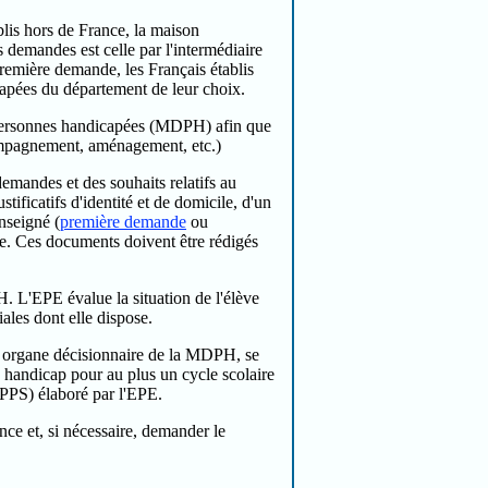
blis hors de France, la maison
demandes est celle par l'intermédiaire
première demande, les Français établis
apées du département de leur choix.
es personnes handicapées (MDPH) afin que
compagnement, aménagement, etc.)
demandes et des souhaits relatifs au
ificatifs d'identité et de domicile, d'un
nseigné (
première demande
ou
ve. Ces documents doivent être rédigés
H. L'EPE évalue la situation de l'élève
ales dont elle dispose.
 organe décisionnaire de la MDPH, se
de handicap pour au plus un cycle scolaire
 (PPS) élaboré par l'EPE.
nce et, si nécessaire, demander le