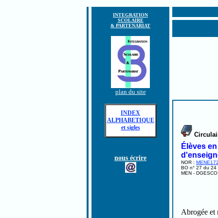
INTEGRATION
SCOLAIRE
& PARTENARIAT
plan du site
INDEX
ALPHABETIQUE
et sigles
Circulai
Élèves en
d'enseign
nous écrire
NOR :
MENE17
BO n° 27 du 24
MEN - DGESCO A
Abrogée et 