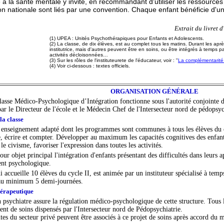
e à la santé mentale y invite, en recommandant d'utiliser les ressources d
ion nationale sont liés par une convention. Chaque enfant bénéficie d'un 
Extrait du livret 
(1) UPEA : Unités Psychothérapiques pour Enfants et Adolescents.
(2) La classe, de dix élèves, est au complet tous les matins. Durant les apr
institutrice, mais d'autres peuvent être en soins, ou être intégrés à temps pa
activités décloisonnées…
(3) Sur les rôles de l'instituteurete de l'éducateur, voir : "
La complémentarité d
(4) Voir ci-dessous : textes officiels.
ORGANISATION GÉNÉRALE
sse Médico-Psychologique d’Intégration fonctionne sous l'autorité conjointe de
ar le Directeur de l'école et le Médecin Chef de l'Intersecteur nord de pédopsyc
la classe
 enseignement adapté dont les programmes sont communes à tous les élèves du cy
e, écrire et compter. Développer au maximum les capacités cognitives des enfants,
, le civisme, favoriser l'expression dans toutes les activités.
our objet principal l'intégration d'enfants présentant des difficultés dans leurs a
nt psychologique.
i accueille 10 élèves du cycle II, est animée par un instituteur spécialisé à tem
 au minimum 5 demi-journées.
hérapeutique
psychiatre assure la régulation médico-psychologique de cette structure. Tous le
ent de soins dispensés par l'Intersecteur nord de Pédopsychiatrie.
tes du secteur privé peuvent être associés à ce projet de soins après accord du 