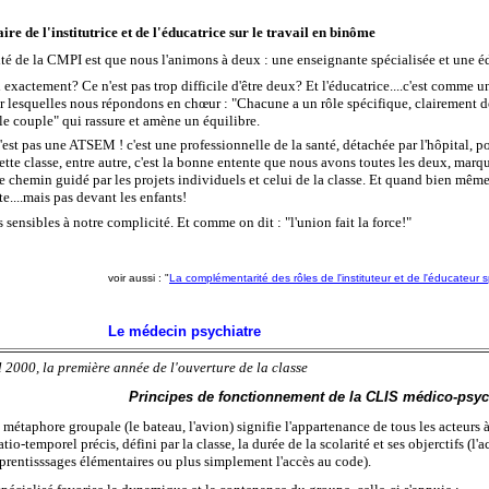
e de l'institutrice et de l'éducatrice sur le travail en binôme
ité de la CMPI est que nous l'animons à deux : une enseignante spécialisée et une éd
 exactement? Ce n'est pas trop difficile d'être deux? Et l'éducatrice....c'est comme u
r lesquelles nous répondons en chœur : "Chacune a un rôle spécifique, clairement défi
le couple" qui rassure et amène un équilibre.
'est pas une ATSEM ! c'est une professionnelle de la santé, détachée par l'hôpital, p
 cette classe, entre autre, c'est la bonne entente que nous avons toutes les deux, mar
e chemin guidé par les projets individuels et celui de la classe. Et quand bien même
e....mais pas devant les enfants!
s sensibles à notre complicité. Et comme on dit : "l'union fait la force!"
voir aussi : "
La complémentarité des rôles de l'instituteur et de l'éducateur s
Le médecin psychiatre
l 2000, la première année de l'ouverture de la classe
Principes de fonctionnement de la CLIS médico-psy
 métaphore groupale (le bateau, l'avion) signifie l'appartenance de tous les acteurs 
atio-temporel précis, défini par la
classe, la durée de la scolarité et ses objerctifs (l'
prentisssages élémentaires ou plus simplement l'accès au code).