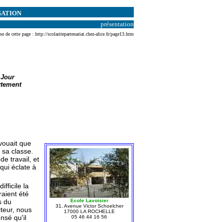
SATION
présentation
se de cette page : http://scolaritepartenariat.chez-alice.fr/page13.htm
 Jour
rtement
avouait que
 sa classe.
de travail, et
qui éclate à
fficile la
raient été
s du
Ecole Lavoisier
31, Avenue Victor Schoelcher
cteur, nous
17000 LA ROCHELLE
nsé qu'il
05 46 44 16 56