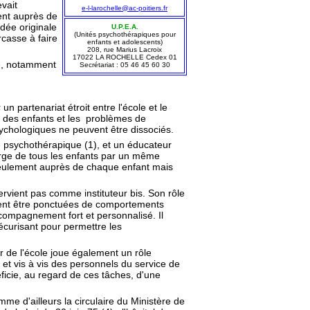
evait
e-l-larochelle@ac-poitiers.fr
ment auprès de
dée originale
U.P.E.A.
(Unités psychothérapiques pour
arcasse à faire
enfants et adolescents)
208, rue Marius Lacroix
17022 LA ROCHELLE Cedex 01
se, notamment
Secrétariat : 05 46 45 60 30
 partenariat étroit entre l'école et le
es des enfants et les problèmes de
psychologiques ne peuvent être dissociés.
e psychothérapique (1), et un éducateur
harge de tous les enfants par un même
 seulement auprès de chaque enfant mais
tervient pas comme instituteur bis. Son rôle
uvent être ponctuées de comportements
compagnement fort et personnalisé. Il
écurisant pour permettre les
ur de l'école joue également un rôle
 et vis à vis des personnels du service de
éficie, au regard de ces tâches, d'une
e d'ailleurs la circulaire du Ministère de