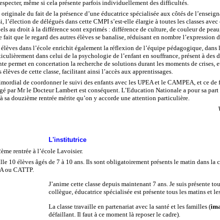
especter, même si cela présente parfois individuellement des difficultés.
originale du fait de la présence d’une éducatrice spécialisée aux côtés de l’enseign
si, l’élection de délégués dans cette CMPI s’est-elle élargie à toutes les classes ave
els au droit à la différence sont exprimés : différence de culture, de couleur de pea
e fait que le regard des autres élèves se banalise, réduisant en nombre l’expression
 élèves dans l’école enrichit également la réflexion de l’équipe pédagogique, dans 
ticulièrement dans celui de la psychologie de l’enfant en souffrance, présent à des 
te permet en concertation la recherche de solutions durant les moments de crises, et
lèves de cette classe, facilitant ainsi l’accès aux apprentissages.
rimordial de coordonner le suivi des enfants avec les UPEA et le CAMPEA, et ce de 
rigé par Mr le Docteur Lambert est conséquent. L’Education Nationale a pour sa part 
 à sa douzième rentrée mérite qu’on y accorde une attention particulière.
L'institutrice
2ème rentrée à l’école Lavoisier.
lle 10 élèves âgés de 7 à 10 ans. Ils sont obligatoirement présents le matin dans la c
A ou CATTP.
J’anime cette classe depuis maintenant 7 ans. Je suis présente tou
collègue, éducatrice spécialisée est présente tous les matins et le
La classe travaille en partenariat avec la santé et les familles (
ima
défaillant. Il faut à ce moment là reposer le cadre).