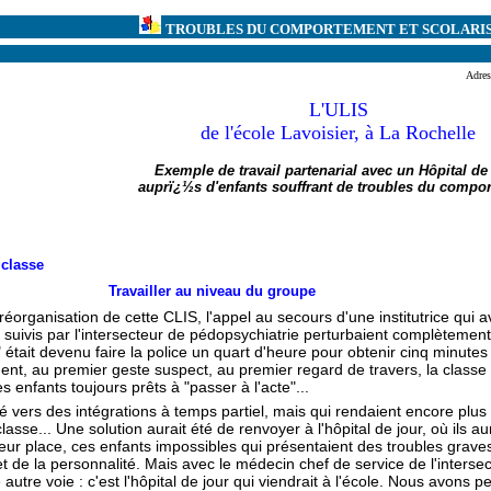
TROUBLES DU COMPORTEMENT ET SCOLARI
Adres
L'ULIS
de l'école Lavoisier, à La Rochelle
Exemple de travail partenarial avec un Hôpital de
auprï¿½s d'enfants souffrant de troubles du compo
 classe
Travailler au niveau du groupe
a réorganisation de cette CLIS, l'appel au secours d'une institutrice qui 
 suivis par l'intersecteur de pédopsychiatrie perturbaient complètement
" était devenu faire la police un quart d'heure pour obtenir cinq minutes 
ent, au premier geste suspect, au premier regard de travers, la classe 
s enfants toujours prêts à "passer à l'acte"...
té vers des intégrations à temps partiel, mais qui rendaient encore plus di
lasse... Une solution aurait été de renvoyer à l'hôpital de jour, où ils au
leur place, ces enfants impossibles qui présentaient des troubles grave
 de la personnalité. Mais avec le médecin chef de service de l'interse
autre voie : c'est l'hôpital de jour qui viendrait à l'école. Nous avons pe