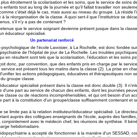
r plus étroitement la scolarisation et les soins, que le service de soins d
enfants tout au long de la journée et qu'il fallait travailler non seule
omme c'était déjà le cas, mais aussi au niveau du groupe. Là réside l'i
 à la réorganisation de la classe. A quoi sert-il que l'institutrice se déc
enus, s'il n'y a pas de contenant ?
 retenue que le service soignant devienne présent jusque dans la clas
un éducateur spécialisé.
Un partenariat renforcé
sychologique de l'école Lavoisier, à La Rochelle, est donc fondée sur un
psychiatrie de l'hôpital de jour de La Rochelle. Les troubles psychiqu
 en résultent sont tels que la scolarisation, l'éducation et les soins 
çoit donc, par convention, que des enfants pris en charge par le servic
e service est présent tous les matins dans la classe (2). La prise en c
d'unifier les actions pédagogiques, éducatives et thérapeutiques non
 du groupe classe.
éducateur spécialisé présent dans la classe est donc double (3). Il n'in
ce d'une part au service de chacun des enfants, dont les journées pe
e classe ou de réactions incompréhensibles, et qui ont besoin d'un ac
e part à la constitution d'un groupe/classe suffisamment contenant et s
e se limite pas à la relation instituteur/éducateur spécialisé. Le directe
rtant auprès des collègues enseignants de l'école, auprès des familles,
e, conjointement avec le médecin chef, les réunions de synthèse. Il bén
harge hebdomadaire.
édopsychiatrie a accepté de fonctionner à la manière d'un SESSAD, comm