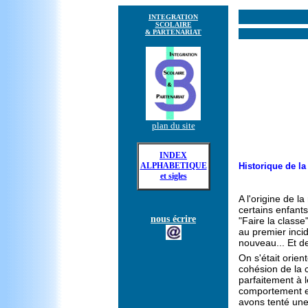
INTEGRATION
SCOLAIRE
& PARTENARIAT
plan du site
INDEX
ALPHABETIQUE
Historique de la
et sigles
A l'origine de l
certains enfants
nous écrire
"Faire la classe
au premier incid
nouveau... Et de
On s'était orien
cohésion de la c
parfaitement à 
comportement et
avons tenté une 