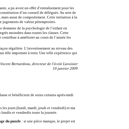
ante, a pu avoir un effet d’entraînement pour les
c constitution d’un conseil de délégués. Au sein de
u, mais aussi de comportement. Cette initiation à la
 de jugements de valeur péremptoires.
le domaine de la psychologie de l’enfant en
degrés moindres dans toutes les classes. Cette
 contribue à améliorer au cours de l’année les
façon régulière. L’investissement au niveau des
un rôle important à tenir. Une telle expérience qui
Vincent Bernardeau, directeur de l'école Lavoisier
10 janvier 2009
lasse et bénéficient de soins certains après-midi
s les jours (lundi, mardi, jeudi et vendredi) et ma
s lundis et vendredis toute la journée.
ge du puzzle
: si une pièce manque, le projet est