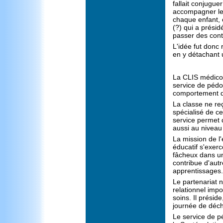
fallait conjugue
accompagner les 
chaque enfant, c
(?) qui a présidé
passer des cont
L'idée fut donc
en y détachant 
La CLIS médico-p
service de pédo
comportement qui
La classe ne re
spécialisé de c
service permet 
aussi au niveau
La mission de l'
éducatif s'exer
fâcheux dans un
contribue d'autr
apprentissages.
Le partenariat n
relationnel impo
soins. Il présid
journée de déc
Le service de p