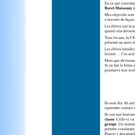
En ce qui concerne 
Borel-Maisonny
à
Mes objectifs sont 
s’investir de façon
Les élèves ont la 
quand cela devient 
Tous les ans, la C
présenté au mois de
Les élèves bénéfici
lecture…. Ces activ
Mais que devienne
Si on fait le bilan
poursuivi leur scol
Ils sont dix. Ils ar
reprendre contact a
Ils ont une histoir
classe
. Celle-ci v
groupe
. Un sentim
prendre consistance
Poucet » des attach