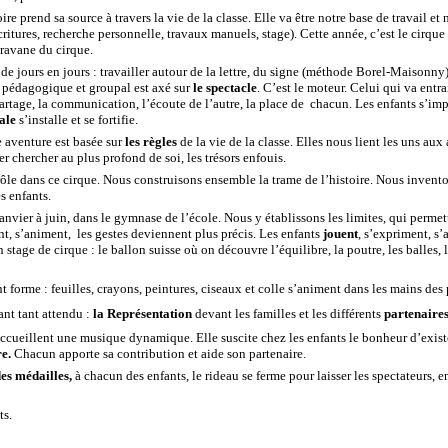
ire prend sa source à travers la vie de la classe. Elle va être notre base de travail et
écritures, recherche personnelle, travaux manuels, stage). Cette année, c’est le cirque
ravane du cirque.
de jours en jours : travailler autour de la lettre, du signe (méthode Borel-Maisonny
l pédagogique et groupal est axé sur
le
spectacle
. C’est le moteur. Celui qui va ent
partage, la communication, l’écoute de l’autre, la place de chacun. Les enfants s’im
ale
s’installe et se fortifie.
e aventure est basée sur
les règles
de la vie de la classe. Elles nous lient les uns aux
er chercher au plus profond de soi, les trésors enfouis.
ôle dans ce cirque. Nous construisons ensemble la trame de l’histoire. Nous invent
s enfants.
nvier à juin, dans le gymnase de l’école. Nous y établissons les limites, qui permett
nt, s’animent, les gestes deviennent plus précis. Les enfants
jouent
, s’expriment, s’
 stage de cirque : le ballon suisse où on découvre l’équilibre, la poutre, les balles
 forme : feuilles, crayons, peintures, ciseaux et colle s’animent dans les mains des 
tant tant attendu :
la Représentation
devant les familles et les différents
partenair
accueillent une musique dynamique. Elle suscite chez les enfants le bonheur d’existe
re.
Chacun apporte sa contribution et aide son partenaire.
es médailles,
à chacun des enfants, le rideau se ferme pour laisser les spectateurs, e
ts.