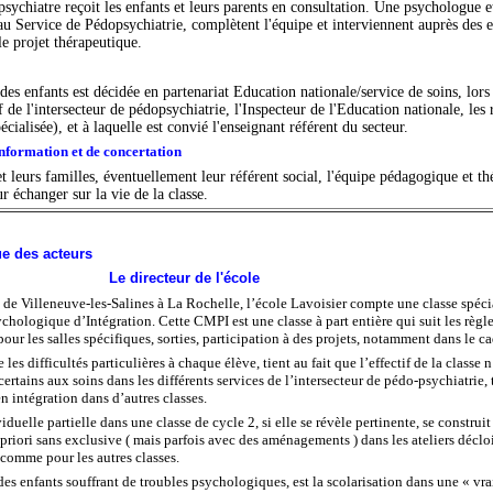
sychiatre reçoit les enfants et leurs parents en consultation. Une psychologue et
au Service de Pédopsychiatrie, complètent l'équipe et interviennent auprès des en
le projet thérapeutique.
des enfants est décidée en partenariat Education nationale/service de soins, lor
de l'intersecteur de pédopsychiatrie, l'Inspecteur de l'Education nationale, les r
écialisée), et à laquelle est convié l'enseignant référent du secteur.
nformation et de concertation
t leurs familles, éventuellement leur référent social, l'équipe pédagogique et th
r échanger sur la vie de la classe.
ue des acteurs
Le directeur de l'école
 de Villeneuve-les-Salines à La Rochelle, l’école Lavoisier compte une classe spécia
hologique d’Intégration. Cette CMPI est une classe à part entière qui suit les règl
our les salles spécifiques, sorties, participation à des projets, notamment dans le 
e les difficultés particulières à chaque élève, tient au fait que l’effectif de la classe
certains aux soins dans les différents services de l’intersecteur de pédo-psychiatrie,
en intégration dans d’autres classes.
iduelle partielle dans une classe de cycle 2, si elle se révèle pertinente, se construi
a priori sans exclusive ( mais parfois avec des aménagements ) dans les ateliers déclo
 comme pour les autres classes.
es enfants souffrant de troubles psychologiques, est la scolarisation dans une « vraie