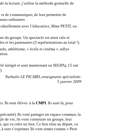
e la lecture, j’utilise la méthode gestuelle de
re et de communiquer, de leur permettre de
asses ordinaires.
ndividuellement avec l’éducatrice, Mme PETIT, ou
ue du groupe. Un spectacle est ainsi crée et
s et les partenaires (3 représentations au total !).
udo, athlétisme, « école et cinéma », rallye
ation.
t été intégré et sont maintenant en SEGPA), 15 ont
).
Nathalie LE PICARD, enseignante spécialisée.
5 janvier 2009
s. Ils sont élèves à la
CMPI
. Ils sont là, pour
, précarité). Ils vont partager un espace commun, la
gle de vie, ils vont construire un groupe, leur
qui va créer un lien. Ce lien ténu au départ, va
e, à oser s’exprimer. Ils vont semer comme « Petit