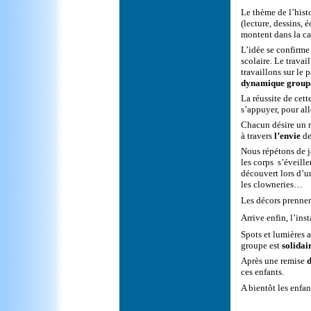
Le thème de l’histo
(lecture, dessins, 
montent dans la ca
L’idée se confirme 
scolaire. Le travai
travaillons sur le 
dynamique group
La réussite de cett
s’appuyer, pour all
Chacun désire un r
à travers
l’envie
de
Nous répétons de ja
les corps s’éveille
découvert lors d’un
les clowneries…
Les décors prennent
Arrive enfin, l’ins
Spots et lumières 
groupe est
solidai
Après une remise
d
ces enfants.
A bientôt les enfan