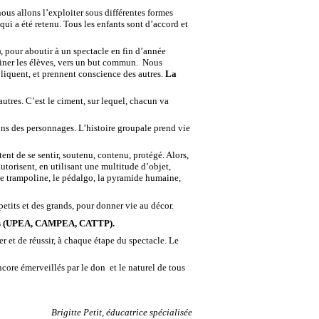
 nous allons l’exploiter sous différentes formes
 qui a été retenu. Tous les enfants sont d’accord et
), pour aboutir à un spectacle en fin d’année
rainer les élèves, vers un but commun. Nous
pliquent, et prennent conscience des autres.
La
 autres. C’est le ciment, sur lequel, chacun va
ons des personnages. L’histoire groupale prend vie
ent de se sentir, soutenu, contenu, protégé. Alors,
autorisent, en utilisant une multitude d’objet,
, le trampoline, le pédalgo, la pyramide humaine,
petits et des grands, pour donner vie au décor.
es (UPEA, CAMPEA, CATTP).
r et de réussir, à chaque étape du spectacle. Le
ncore émerveillés par le don et le naturel de tous
Brigitte Petit, éducatrice spécialisée