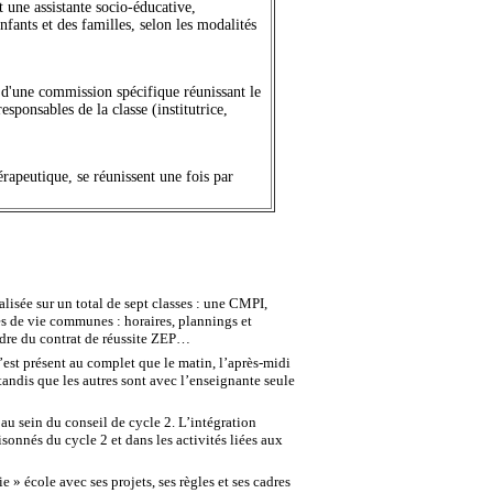
 une assistante socio-éducative,
fants et des familles, selon les modalités
s d'une commission spécifique réunissant le
esponsables de la classe (institutrice,
érapeutique, se réunissent une fois par
lisée sur un total de sept classes : une CMPI,
es de vie communes : horaires, plannings et
cadre du contrat de réussite ZEP…
 n’est présent au complet que le matin, l’après-midi
 tandis que les autres sont avec l’enseignante seule
t au sein du conseil de cycle 2. L’intégration
isonnés du cycle 2 et dans les activités liées aux
 » école avec ses projets, ses règles et ses cadres