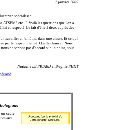
2 janvier 2009
ucatrice spécialisée.
ne ATSEM? etc...". Voilà les questions que l'on a
ni et respecté. Le fait d'être à deux auprès des
our travailler en binôme, dans une classe. Et ce qui
quée par le respect mutuel. Quelle chance ! Nous
 nous ne serions pas d'accord sur un point, nous
Nathalie LE PICARD et Brigitte PETIT
pécialisé
"
chologique
à un cadre
Reconnaître la priorité de
accès aux
l'interactivité groupale.