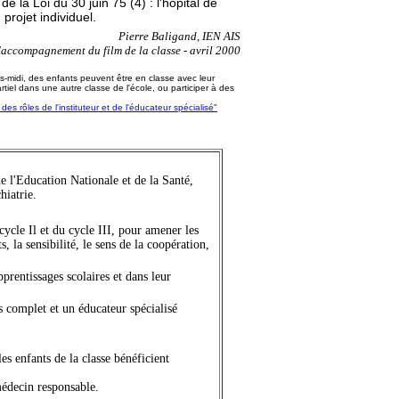
e la Loi du 30 juin 75 (4) : l'hôpital de
projet individuel.
Pierre Baligand, IEN AIS
d'accompagnement du film de la classe - avril 2000
ès-midi, des enfants peuvent être en classe avec leur
rtiel dans une autre classe de l'école, ou participer à des
es rôles de l'instituteur et de l'éducateur spécialisé"
 l'Education Nationale et de la Santé,
hiatrie.
cle Il et du cycle III, pour amener les
 la sensibilité, le sens de la coopération,
pprentissages scolaires et dans leur
ps complet et un éducateur spécialisé
s enfants de la classe bénéficient
médecin responsable.