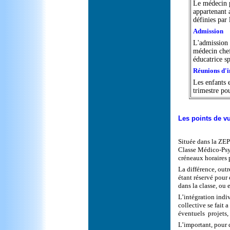
Le médecin p
appartenant 
définies par 
Admission
L'admission 
médecin chef 
éducatrice sp
Réunions d'i
Les enfants e
trimestre pou
Les points de v
Située dans la ZEP
Classe Médico-Psyc
créneaux horaires p
La différence, outr
étant réservé pour 
dans la classe, ou 
L’intégration indiv
collective se fait 
éventuels projets,
L’important, pour d