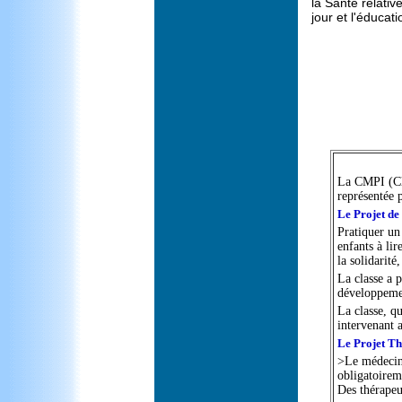
la Santé relativ
jour et l'éducat
La CMPI (Cla
représentée p
Le Projet de 
Pratiquer un
enfants à lir
la solidarité
La classe a p
développeme
La classe, qu
intervenant
Le Projet T
>Le médecin 
obligatoirem
Des thérapeu