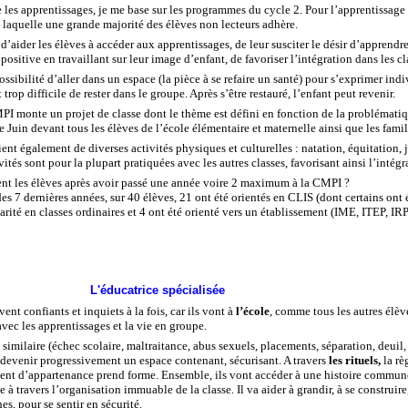
les apprentissages, je me base sur les programmes du cycle 2. Pour l’apprentissage d
 laquelle une grande majorité des élèves non lecteurs adhère.
d’aider les élèves à accéder aux apprentissages, de leur susciter le désir d’apprend
 positive en travaillant sur leur image d’enfant, de favoriser l’intégration dans les cl
possibilité d’aller dans un espace (la pièce à se refaire un santé) pour s’exprimer i
trop difficile de rester dans le groupe. Après s’être restauré, l’enfant peut revenir.
MPI monte un projet de classe dont le thème est défini en fonction de la problématiq
 Juin devant tous les élèves de l’école élémentaire et maternelle ainsi que les famille
ent également de diverses activités physiques et culturelles : natation, équitation, j
ités sont pour la plupart pratiquées avec les autres classes, favorisant ainsi l’intégr
nt les élèves après avoir passé une année voire 2 maximum à la CMPI ?
 des 7 dernières années, sur 40 élèves, 21 ont été orientés en CLIS (dont certains on
arité en classes ordinaires et 4 ont été orienté vers un établissement (IME, ITEP, IRP
L'éducatrice spécialisée
rivent confiants et inquiets à la fois, car ils vont à
l’école
, comme tous les autres élève
vec les apprentissages et la vie en groupe.
e similaire (échec scolaire, maltraitance, abus sexuels, placements, séparation, deuil
a devenir progressivement un espace contenant, sécurisant. A travers
les rituels,
la rè
ent d’appartenance prend forme. Ensemble, ils vont accéder à une histoire commune, 
 à travers l’organisation immuable de la classe. Il va aider à grandir, à se construir
es, pour se sentir en sécurité.