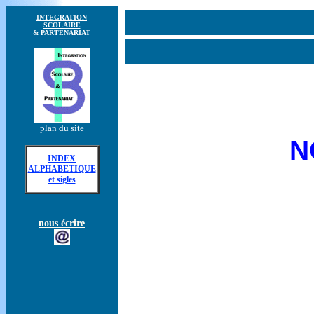
INTEGRATION
SCOLAIRE
& PARTENARIAT
plan du site
N
INDEX
ALPHABETIQUE
et sigles
nous écrire