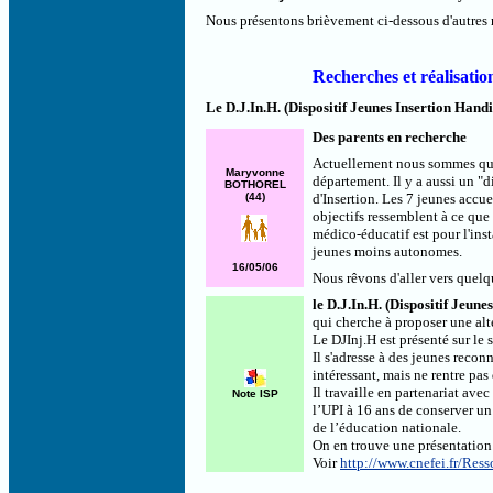
Nous présentons brièvement ci-dessous d'autres r
Recherches et réalisatio
Le D.J.In.H. (Dispositif Jeunes Insertion Han
Des parents en recherche
Actuellement nous sommes quel
Maryvonne
département. Il y a aussi un "
BOTHOREL
(44)
d'Insertion. Les 7 jeunes accue
objectifs ressemblent à ce que 
médico-éducatif est pour l'ins
jeunes moins autonomes.
16/05/06
Nous rêvons d'aller vers quelq
le D.J.In.H. (Dispositif Jeu
qui cherche à proposer une alt
Le DJInj.H est présenté sur le
Il s'adresse à des jeunes reco
intéressant, mais ne rentre pa
Il travaille en partenariat ave
Note ISP
l’UPI à 16 ans de conserver un
de l’éducation nationale.
On en trouve une présentation
Voir
http://www.cnefei.fr/Re