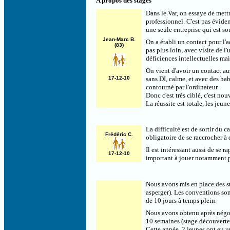
A propos des stages
Dans le Var, on essaye de mettr
professionnel. C'est pas éviden
une seule entreprise qui est so
Jean-Marc B.
On a établi un contact pour l'a
(83)
pas plus loin, avec visite de l
déficiences intellectuelles ma
On vient d'avoir un contact au
17-12-10
sans DI, calme, et avec des hab
contourné par l'ordinateur.
Donc c'est très ciblé, c'est no
La réussite est totale, les je
La difficulté est de sortir du c
Frédéric C.
obligatoire de se raccrocher à
Il est intéressant aussi de se
17-12-10
important à jouer notamment p
Nous avons mis en place des s
asperger). Les conventions son
de 10 jours à temps plein.
Nous avons obtenu après négoc
10 semaines (stage découverte)
Cette année, 2 jeunes ont eu u