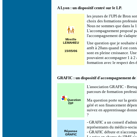
A Lyon : un dispositif centré sur le LP.
les jeunes de l'UPI de Bron so
choix des formations profession
Nous ne sommes que dans la 1è
L'accompagnement proposé par c
l'accompagnement de s'adapter, c
Mireille
Une question que je souhaite év
LEMAHIEU
arrêt à 20ans quand il est con
15/05/06
sont en pleine croissance. Un
pouvaient accompagner 1 à 2 an
formation avec le respect des
GRAFIC : un dispositif d'accompagnement de 
L'association GRAFIC - Bretag
parcours de formation professi
Ma question porte sur la gesti
Question
ISP
géré et son financement dépen
suivez en apprentissage donne-t
?
- GRAFIC a un conseil d'admin
représentants du médico-socia
Réponse
- GRAFIC débute et n'accompagn
GRAFIC
La prise en charge de l'IME s'a