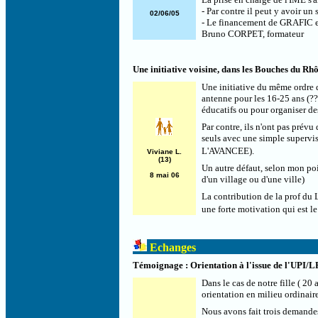
- Par contre il peut y avoir u
02/06/05
- Le financement de GRAFIC e
Bruno CORPET, formateur
Une initiative voisine, dans les Bouches du Rh
Une initiative du même ordre 
antenne pour les 16-25 ans (??
éducatifs ou pour organiser de
Par contre, ils n'ont pas prévu
seuls avec une simple supervisi
L'AVANCEE).
Viviane L.
(13)
Un autre défaut, selon mon poi
8 mai 06
d'un village ou d'une ville)
La contribution de la prof du 
une forte motivation qui est le
Echanges
Témoignage : Orientation à l'issue de l'UPI/L
Dans le cas de notre fille ( 20
orientation en milieu ordinaire
Nous avons fait trois demande