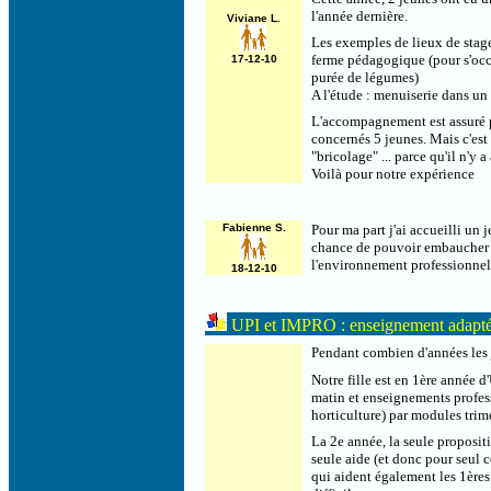
l'année dernière.
Viviane L.
Les exemples de lieux de stage
ferme pédagogique (pour s'occ
17-12-10
purée de légumes)
A l'étude : menuiserie dans un
L'accompagnement est assuré pa
concernés 5 jeunes. Mais c'est 
"bricolage" ... parce qu'il n'y
Voilà pour notre expérience
Fabienne S.
Pour ma part j'ai accueilli un
chance de pouvoir embaucher de
l'environnement professionnel 
18-12-10
UPI et IMPRO : enseignement adapté 
Pendant combien d'années les j
Notre fille est en 1ère année 
matin et enseignements professi
horticulture) par modules trimes
La 2e année, la seule propositi
seule aide (et donc pour seul c
qui aident également les 1ères