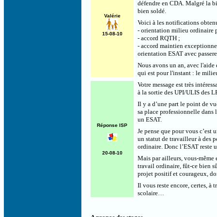
défendre en CDA. Malgré la bien
bien soldé.
Valérie
Voici à les notifications obtenu
- orientation milieu ordinaire
15-08-10
- accord RQTH ;
- accord maintien exceptionnel
orientation ESAT avec passerel
Nous avons un an, avec l'aide d
qui est pour l'instant : le milie
Votre message est très intéress
à la sortie des UPI/ULIS des LP
Il y a d’une part le point de v
sa place professionnelle dans 
un ESAT.
Réponse ISP
Je pense que pour vous c’est 
un statut de travailleur à des
ordinaire. Donc l’ESAT reste 
20-08-10
Mais par ailleurs, vous-même et
travail ordinaire, fût-ce bien s
projet positif et courageux, do
Il vous reste encore, certes, à
scolaire…