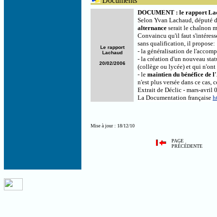
Documents
DOCUMENT : le rapport La
Selon Yvan Lachaud, député du 
alternance
serait le chaînon m
Convaincu qu'il faut s'intéres
sans qualification, il propose:
Le rapport
- la généralisation de l'accomp
Lachaud
- la création d'un nouveau stat
20/02/2006
(collège ou lycée) et qui n'ont
- le
maintien du bénéfice de 
n'est plus versée dans ce cas, 
Extrait de Déclic - mars-avril 
La Documentation française
h
Mise à jour : 18/12/10
PAGE
PRÉCÉDENTE