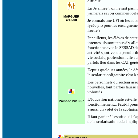
difficile.
La 3e année ? on ne sait pas...
j'aimerais savoir comment cela 
MARGUER
4/12/08
Je connais une UPI où les ados
lycée pro pour les enseignemen
l'autre ?
Par ailleurs, les élèves de cet
internes, ils sont tenus d'y al
fonctionne avec le SESSAD de c
activité sportive, ou pseudo-
vie sociale, professionnelle a
parfois lieu dans les CAT gé
Depuis quelques années, le dé
la scolarité obligatoire c'est à
Des personnels du secteur asso
nouvelles, font parfois fausse 
volontés...
L'éducation nationale est-elle
Point de vue ISP
fonctionnement... Faut-il pours
a aussi un volet de la scolaris
Il faut garder à l'esprit qu'i
de la scolarisation cela impli