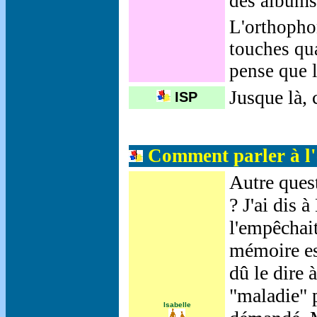
des albums 
L'orthopho
touches qua
pense que l
Jusque là, c
ISP
Comment parler à l'
A
utre ques
? J'ai dis 
l'empêchait
mémoire est
dû le dire 
"maladie" p
Isabelle