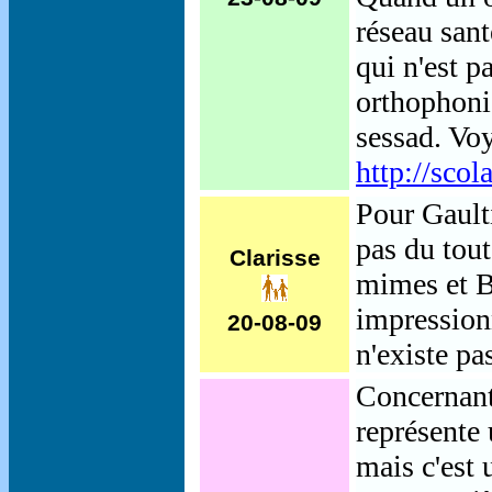
réseau sant
qui n'est pa
orthophonis
sessad. Vo
http://scol
Pour Gaulti
pas du tout 
Clarisse
mimes et B
impressionn
20-08-09
n'existe p
C
oncernant
représente 
mais c'est 