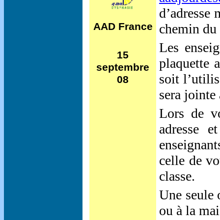
d’adresse 
AAD France
chemin du 
Les enseig
15
plaquette a
septembre
soit l’util
08
sera jointe
Lors de v
adresse e
enseignant
celle de vo
classe.
Une seule o
ou à la mai