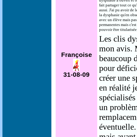
dysphasie a ouvert et o
fait partager tout ce q
aussi. J'ai pu avoir de
la dysphasie qu'en obse
avec un élève mais pas 
permanentes mais c'est 
pouvoir être titularisée
Les clis dy
mon avis. M
Françoise
beaucoup d
pour défici
31-08-09
créer une 
en réalité 
spécialisés
un problèm
remplaceme
éventuelle.
mais avant 