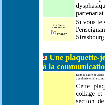
dysphasique
partenariat
Si vous le 
Eva Paire,
l'enseigna
AAD Alsace
17-07-07
Strasbourg 
Une plaquette-je
à la communicatio
Dans le cadre de 2ème 
dysphasie et à la com
Cette plaq
collage et
section de