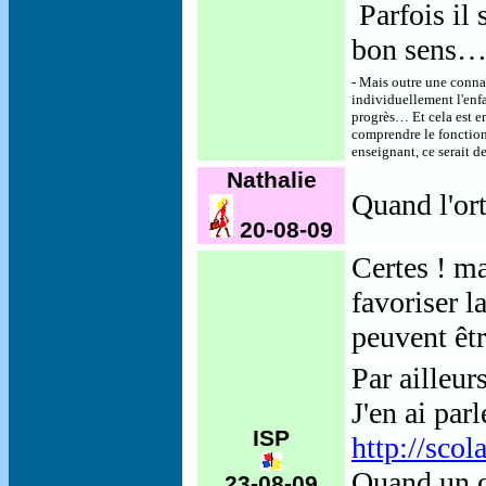
Parfois il 
bon sens
- Mais outre une connai
individuellement l'enfa
progrès… Et cela est en
comprendre le fonctionn
enseignant, ce serait de
Nathalie
Quand l'orth
20-08-09
Certes ! ma
favoriser l
peuvent êtr
Par ailleur
J'en ai par
ISP
http://scol
Quand un o
23-08-09