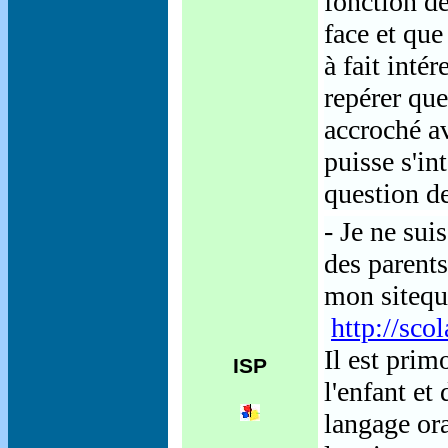
fonction de
face et que
à fait inté
repérer que
accroché a
puisse s'in
question d
- Je ne sui
des parents
mon sitequ
http://sco
Il est prim
ISP
l'enfant et
langage ora