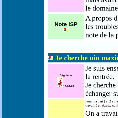
le domaine
A propos d
Note ISP
les trouble
note de la
Je cherche uin maxi
Je suis ens
la rentrée.
Ségolène
Je cherche
13-07-07
échanger su
Pour ma part j ai 2 enf
travaillé en étroite co
On a travai