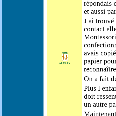
répondais q
et aussi pa
J ai trouvé
contact elle
Montessori 
confectionn
avais copié
Nath
papier pour
15-07-06
reconnaître 
On a fait d
Plus l enfa
doit ressen
un autre pa
Maintenant 