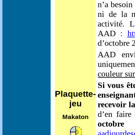
n’a besoin
ni de la 
activité. 
AAD :
ht
d’octobre 
AAD envi
uniqueme
couleur sur
Si vous êt
Plaquette-
enseignant
jeu
recevoir l
d’en fair
Makaton
octobre
aadjourde