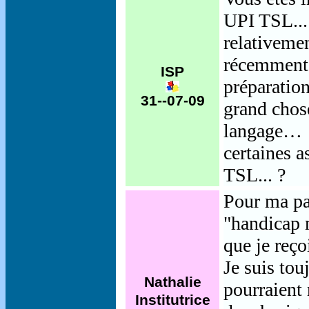
UPI TSL...
relativemen
récemment 
ISP
préparatio
31--07-09
grand chose
langage… ! 
certaines 
TSL... ?
Pour ma par
"handicap 
que je reço
Je suis tou
Nathalie
pourraient 
Institutrice