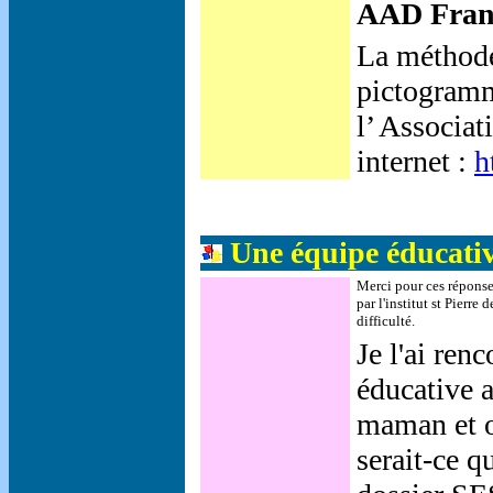
AAD Fran
La méthode
pictogramm
l’ Associa
internet :
h
Une équipe éducative
Merci pour ces réponses
par l'institut st Pierr
difficulté.
Je l'ai renc
éducative a
maman et or
serait-ce q