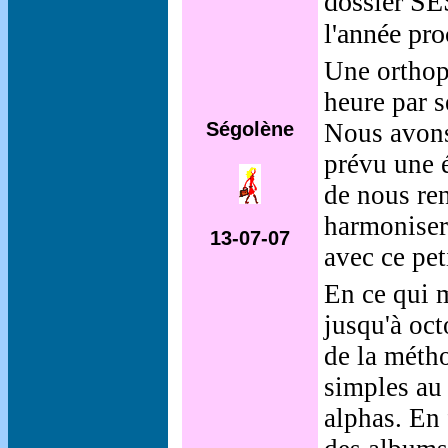
dossier SES
l'année pro
Une orthop
heure par s
Ségolène
Nous avons
prévu une 
de nous re
harmoniser
13-07-07
avec ce peti
En ce qui 
jusqu'à oc
de la méth
simples au 
alphas. En 