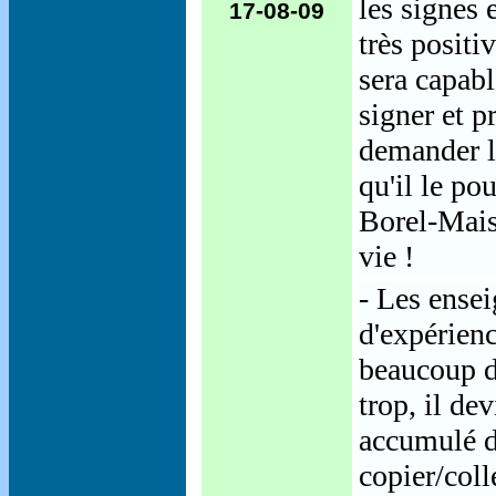
les signes 
17-08-09
très positi
sera capabl
signer et 
demander la
qu'il le po
Borel-Maiso
vie !
- Les ensei
d'expérien
beaucoup d
trop, il dev
accumulé de
copier/colle