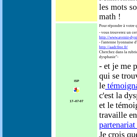
les mots so
math !
Pour répondre à votre q
- vous trouverez un cer
http://www.avenir-dysp
- l'antenne lyonnaise d
http://aadr.free.fr/
Cherchez dans la rubri
dysphasie"-
- et je me 
qui se trou
ISP
le
témoigna
c'est la d
17--07-07
et le témo
travaille e
partenariat
Je crois qu