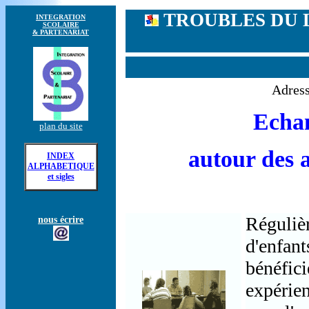
TROUBLES DU 
INTEGRATION
SCOLAIRE
& PARTENARIAT
Adress
Echan
plan du site
autour des 
INDEX
ALPHABETIQUE
et sigles
Régulièr
nous écrire
d'enfant
bénéfici
expérien