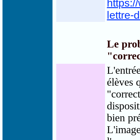
https:/
lettre-
Le prob
"corre
L'entrée
élèves 
"correc
disposit
bien pr
L'image