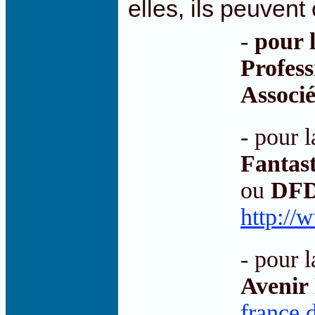
elles, ils peuvent
-
pour 
Profess
Associ
- pour 
Fantas
ou
DFD
http://
- pour 
Avenir
france.