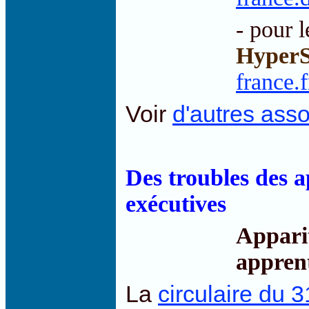
- pour l
HyperS
france.f
Voir
d'autres asso
Des troubles des a
exécutives
Apparit
appren
La
circulaire du 