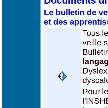
Documents di
Le bulletin de vei
et des apprenti
Tous le
veille
Bulleti
langag
Dyslex
dyscal
Pour le
l'INSH