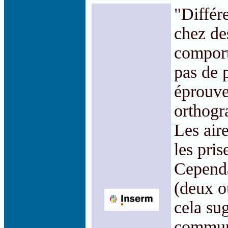
"Différ
chez de
comport
pas de 
éprouven
orthogr
Les aire
les pris
Cependa
(deux o
cela su
commun 