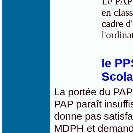
Le PAP 
en clas
cadre d
l'ordina
le PP
Scola
La portée du PAP r
PAP paraît insuff
donne pas satisfac
MDPH et demand