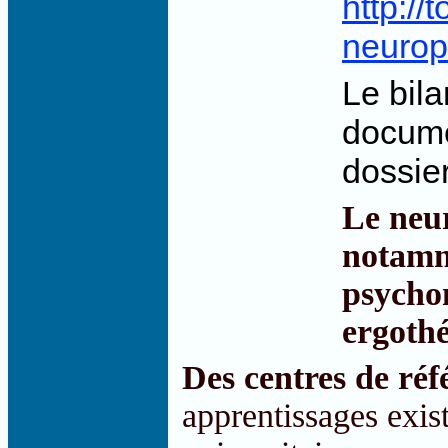
http://
neurop
Le bila
docume
dossie
Le neur
notamme
psychom
ergothé
Des centres de réf
apprentissages exist