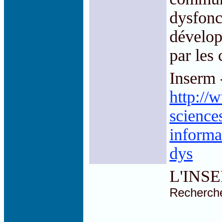
dysfonc
dévelop
par les
Inserm 
http://
science
informa
dys
L'INSER
Recherch