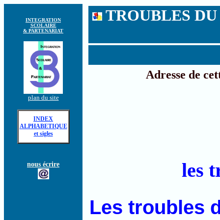
TROUBLES DU 
INTEGRATION
SCOLAIRE
& PARTENARIAT
Adresse de cet
plan du site
INDEX
ALPHABETIQUE
et sigles
les 
nous écrire
Les troubles 