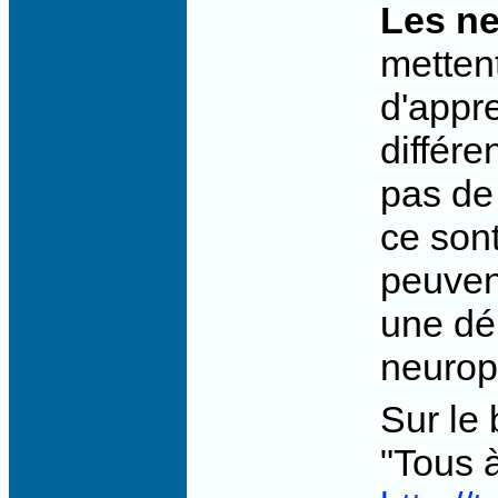
Les n
metten
d'appr
différe
pas de 
ce sont
peuvent
une dé
neurop
Sur le 
"Tous à